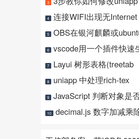
3步教你如何修改uniapp 
3
连接WIFI出现无Internet
4
OBS在银河麒麟或ubun
5
vscode用一个插件快速
6
Layui 树形表格(treetab
7
uniapp 中处理rich-tex
8
JavaScript 判断对象是
9
decimal.js 数字加减乘
10