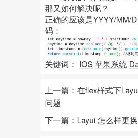
那又如何解决呢？
正确的应该是YYYY/MM/DD
码：
let
 daytime = nowDay + 
' '
 + startHour.
val
daytime = daytime.
replace
(
/-/g
, 
'/'
)
 //将
let
 timeStamp = 
(
new
Date
(
daytime
)
)
.
getTim
return
parseInt
(
timeStamp 
/ 1000); /
/将时
关键词：
IOS
苹果系统
Da
上一篇：在flex样式下Layu
问题
下一篇：Layui 怎么样更