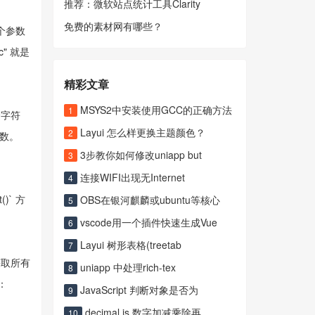
推荐：微软站点统计工具Clarity
免费的素材网有哪些？
个参数
c" 就是
精彩文章
MSYS2中安装使用GCC的正确方法
1
一个字符
Layui 怎么样更换主题颜色？
2
数。
3步教你如何修改uniapp but
3
连接WIFI出现无Internet
4
()` 方
OBS在银河麒麟或ubuntu等核心
5
vscode用一个插件快速生成Vue
6
Layui 树形表格(treetab
7
来获取所有
uniapp 中处理rich-tex
8
如：
JavaScript 判断对象是否为
9
decimal.js 数字加减乘除再
10