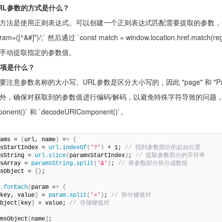
RL参数的方式是什么？
的方法是使用正则表达式。可以创建一个正则表达式匹配需要提取的参数
aram=([^&#]*)/;` 然后通过 `const match = window.location.href.match(reg
手动提取指定的参数值。
事项是什么？
注意参数名称的大小写。URL参数是区分大小写的，因此 "page" 和 "Pa
外，确保对获取到的参数值进行编码/解码，以避免特殊字符导致的问题
nent()` 和 `decodeURIComponent()`。
arams = 
(
url, name
)
 =
>
{
msStartIndex = 
url.indexOf
(
'?'
)
 + 1;
 // 找到参数部分的起始位置
msString = 
url.slice
(
paramsStartIndex
)
;
 // 提取参数部分的字符串
msArray = 
paramsString.split
(
'&'
)
;
 // 将参数部分拆分成数组
msObject = 
{}
;

y.forEach
(
param =
>
{
[
key, value
]
 = 
param.split
(
'='
)
;
 // 拆分键值对
aramsObject
[
key
]
 = value;
 // 存储键值对
amsObject
[
name
]
;
