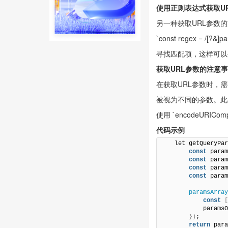
使用正则表达式获取U
另一种获取URL参数
`const regex = /[?&]p
寻找匹配项，这样可以
获取URL参数的注意
在获取URL参数时，需要
被视为不同的参数。此
使用 `encodeURICompo
代码示例
    let getQueryP
const
 para
const
 para
const
 para
const
 para
paramsArra
const
            p
})
;

return
 par