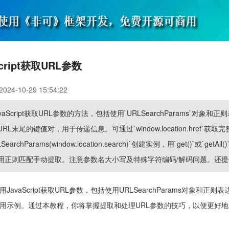
cript获取URL参数
4-10-29 15:54:22
Script获取URL参数的方法，包括使用`URLSearchParams`对象和正
L末尾的键值对，用于传递信息。可通过`window.location.href`获取完
archParams(window.location.search)`创建实例，用`get()`或`getAll(
用正则匹配手动提取。注意参数名大小写及特殊字符编码/解码问题。还提
avaScript获取URL参数，包括使用URLSearchParams对象和正则
用示例。通过本教程，你将掌握提取和处理URL参数的技巧，以便更好