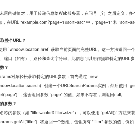
RL末尾的键值对，用于传递信息给Web服务器，在问号（?）之后定义，多
 "example.com?page=1&sort=asc" 中，"page=1" 和 "sort=as
t获取整个URL？
以使用 `window.location.href` 获取当前页面的完整URL。这一方法返回
、端口（如有）、路径和查询字符串。此信息可以用作提取特定的URL参
参数？
Params对象轻松获取特定的URL参数：首先通过 `new
indow.location.search)` 创建一个URLSearchParams实例，然后使用 `get
get('page')`，这会返回参数 "page" 的值。如果不存在，则返回null。
的参数？
数（如 "filter=color&filter=size"），可以使用 `getAll()` 方法
ms.getAll('filter')` 将返回一个数组，包含所有 "filter" 参数的值，例