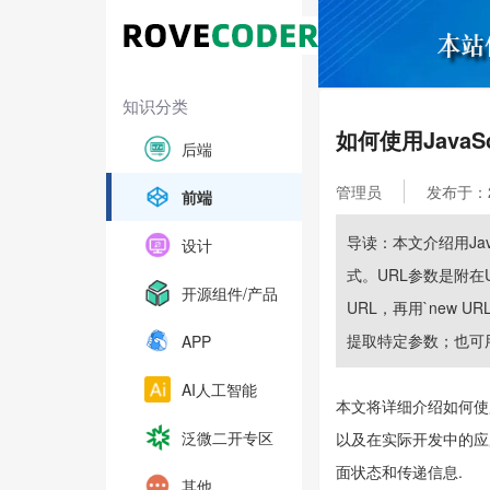
知识分类
如何使用JavaS
后端
管理员
发布于：202
前端
导读：本文介绍用Java
设计
式。URL参数是附在UR
开源组件/产品
URL，再用`new URLSe
提取特定参数；也可
APP
AI人工智能
本文将详细介绍如何使用J
泛微二开专区
以及在实际开发中的应
面状态和传递信息.
其他