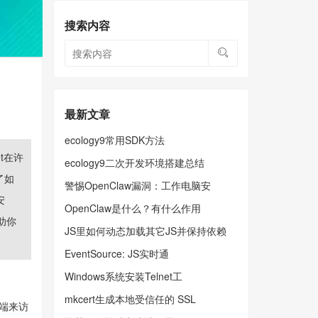
搜索内容
最新文章
ecology9常用SDK方法
t在许
ecology9二次开发环境搭建总结
了如
警惕OpenClaw漏洞：工作电脑安
安
OpenClaw是什么？有什么作用
助你
JS里如何动态加载其它JS并保持依赖
EventSource: JS实时通
Windows系统安装Telnet工
mkcert生成本地受信任的 SSL
终端来访