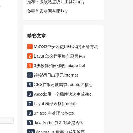
推荐：微软站点统计工具Clarity
，
免费的素材网有哪些？
精彩文章
MSYS2中安装使用GCC的正确方法
1
Layui 怎么样更换主题颜色？
2
3步教你如何修改uniapp but
3
连接WIFI出现无Internet
4
OBS在银河麒麟或ubuntu等核心
5
vscode用一个插件快速生成Vue
6
Layui 树形表格(treetab
7
uniapp 中处理rich-tex
8
JavaScript 判断对象是否为
9
decimal.js 数字加减乘除再
10